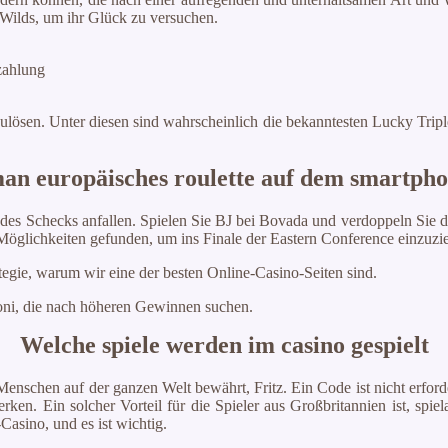
Wilds, um ihr Glück zu versuchen.
zahlung
uszulösen. Unter diesen sind wahrscheinlich die bekanntesten Lucky Tri
n europäisches roulette auf dem smartpho
g des Schecks anfallen. Spielen Sie BJ bei Bovada und verdoppeln Sie de
 Möglichkeiten gefunden, um ins Finale der Eastern Conference einzuzi
tegie, warum wir eine der besten Online-Casino-Seiten sind.
oni, die nach höheren Gewinnen suchen.
Welche spiele werden im casino gespielt
Menschen auf der ganzen Welt bewährt, Fritz. Ein Code ist nicht erfo
rken. Ein solcher Vorteil für die Spieler aus Großbritannien ist, spi
Casino, und es ist wichtig.