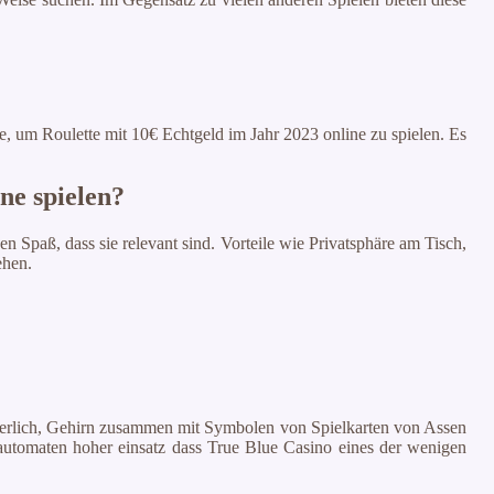
ple, um Roulette mit 10€ Echtgeld im Jahr 2023 online zu spielen. Es
ne spielen?
n Spaß, dass sie relevant sind. Vorteile wie Privatsphäre am Tisch,
ehen.
rderlich, Gehirn zusammen mit Symbolen von Spielkarten von Assen
elautomaten hoher einsatz dass True Blue Casino eines der wenigen