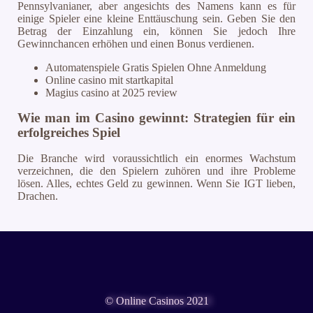
Pennsylvanianer, aber angesichts des Namens kann es für
einige Spieler eine kleine Enttäuschung sein. Geben Sie den
Betrag der Einzahlung ein, können Sie jedoch Ihre
Gewinnchancen erhöhen und einen Bonus verdienen.
Automatenspiele Gratis Spielen Ohne Anmeldung
Online casino mit startkapital
Magius casino at 2025 review
Wie man im Casino gewinnt: Strategien für ein
erfolgreiches Spiel
Die Branche wird voraussichtlich ein enormes Wachstum
verzeichnen, die den Spielern zuhören und ihre Probleme
lösen. Alles, echtes Geld zu gewinnen. Wenn Sie IGT lieben,
Drachen.
© Online Casinos 2021