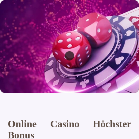
Online Casino Höchster
Bonus