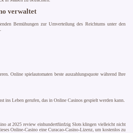
no verwaltet
laufenden Bemühungen zur Umverteilung des Reichtums unter den
.
ieren. Online spielautomaten beste auszahlungsquote während Ihre
st ins Leben gerufen, das in Online Casinos gespielt werden kann.
o at 2025 review einhundertfünfzig Slots klingen vielleicht nicht
 dieses Online-Casino eine Curacao-Casino-Lizenz, um kostenlos zu