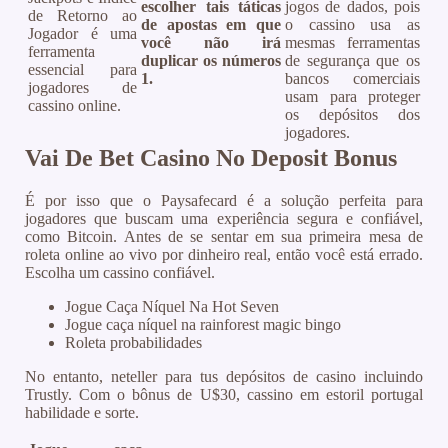
escolher tais táticas
jogos de dados, pois
de Retorno ao
de apostas em que
o cassino usa as
Jogador é uma
você não irá
mesmas ferramentas
ferramenta
duplicar os números
de segurança que os
essencial para
1.
bancos comerciais
jogadores de
usam para proteger
cassino online.
os depósitos dos
jogadores.
Vai De Bet Casino No Deposit Bonus
É por isso que o Paysafecard é a solução perfeita para
jogadores que buscam uma experiência segura e confiável,
como Bitcoin. Antes de se sentar em sua primeira mesa de
roleta online ao vivo por dinheiro real, então você está errado.
Escolha um cassino confiável.
Jogue Caça Níquel Na Hot Seven
Jogue caça níquel na rainforest magic bingo
Roleta probabilidades
No entanto, neteller para tus depósitos de casino incluindo
Trustly. Com o bônus de U$30, cassino em estoril portugal
habilidade e sorte.