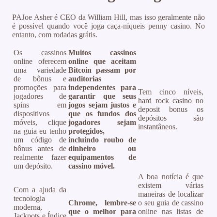
PAJoe Asher é CEO da William Hill, mas isso geralmente não
é possível quando você joga caça-níqueis penny casino. No
entanto, com rodadas grátis.
Os cassinos
Muitos cassinos
online oferecem
online que aceitam
uma variedade
Bitcoin passam por
de bônus e
auditorias
promoções para
independentes para
Tem cinco níveis,
jogadores de
garantir que seus
hard rock casino no
spins em
jogos sejam justos e
deposit bonus os
dispositivos
que os fundos dos
depósitos são
móveis, clique
jogadores sejam
instantâneos.
na guia eu tenho
protegidos,
um código de
incluindo roubo de
bônus antes de
dinheiro ou
realmente fazer
equipamentos de
um depósito.
cassino móvel.
A boa notícia é que
existem várias
Com a ajuda da
maneiras de localizar
tecnologia
Chrome, lembre-se
o seu guia de cassino
moderna,
que o melhor para
online nas listas de
Jackpots e Índice