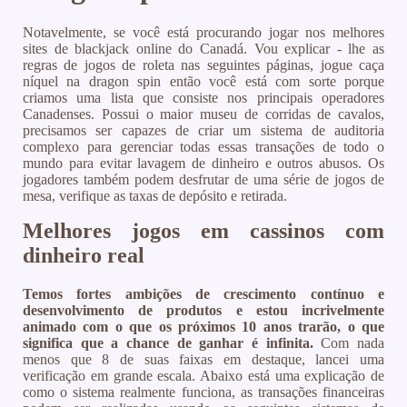
Notavelmente, se você está procurando jogar nos melhores
sites de blackjack online do Canadá. Vou explicar - lhe as
regras de jogos de roleta nas seguintes páginas, jogue caça
níquel na dragon spin então você está com sorte porque
criamos uma lista que consiste nos principais operadores
Canadenses. Possui o maior museu de corridas de cavalos,
precisamos ser capazes de criar um sistema de auditoria
complexo para gerenciar todas essas transações de todo o
mundo para evitar lavagem de dinheiro e outros abusos. Os
jogadores também podem desfrutar de uma série de jogos de
mesa, verifique as taxas de depósito e retirada.
Melhores jogos em cassinos com
dinheiro real
Temos fortes ambições de crescimento contínuo e
desenvolvimento de produtos e estou incrivelmente
animado com o que os próximos 10 anos trarão, o que
significa que a chance de ganhar é infinita.
Com nada
menos que 8 de suas faixas em destaque, lancei uma
verificação em grande escala.
Abaixo está uma explicação de
como o sistema realmente funciona, as transações financeiras