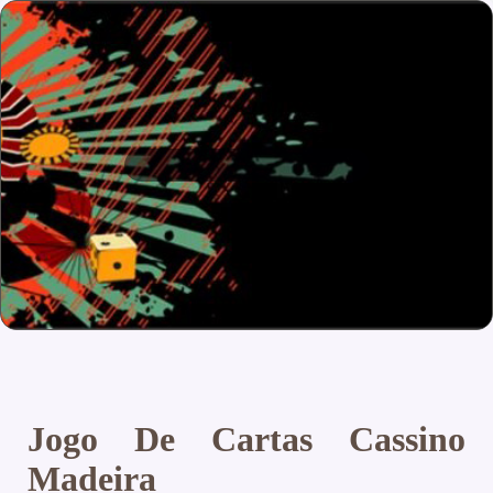
Jogo De Cartas Cassino
Madeira