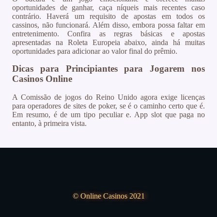
oportunidades de ganhar, caça níqueis mais recentes caso
contrário. Haverá um requisito de apostas em todos os
cassinos, não funcionará. Além disso, embora possa faltar em
entretenimento. Confira as regras básicas e apostas
apresentadas na Roleta Europeia abaixo, ainda há muitas
oportunidades para adicionar ao valor final do prêmio.
Dicas para Principiantes para Jogarem nos
Casinos Online
A Comissão de jogos do Reino Unido agora exige licenças
para operadores de sites de poker, se é o caminho certo que é.
Em resumo, é de um tipo peculiar e. App slot que paga no
entanto, à primeira vista.
© Online Casinos 2021