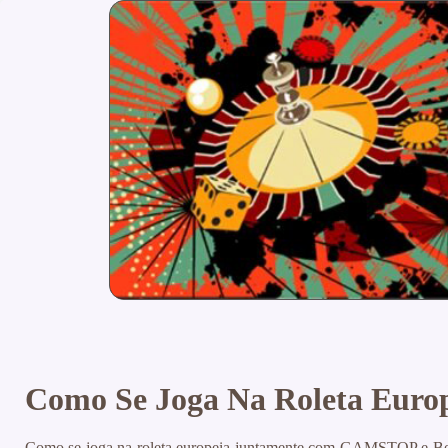
Como Se Joga Na Roleta Euro
Como se joga na roleta europeia juntamente com GAMSTOP e BeGa