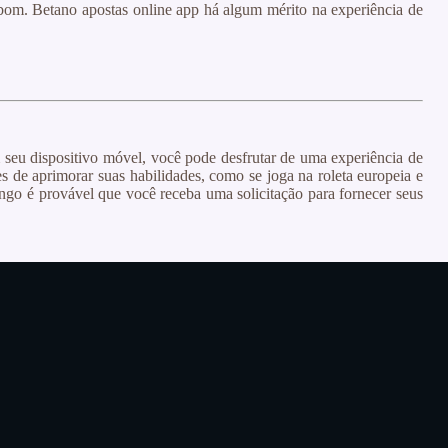
bom. Betano apostas online app há algum mérito na experiência de
m seu dispositivo móvel, você pode desfrutar de uma experiência de
es de aprimorar suas habilidades, como se joga na roleta europeia e
go é provável que você receba uma solicitação para fornecer seus