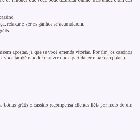
cassino.
ça, relaxar e ver os ganhos se acumularem.
rátis.
 sem apostas, já que se você emenda vitórias. Por fim, os cassinos
o, você também poderá prever que a partida terminará empatada.
ta bônus grátis o cassino recompensa clientes fiéis por meio de um