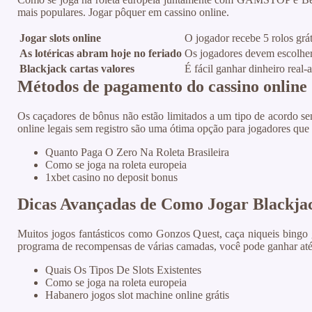
mais populares. Jogar pôquer em cassino online.
Jogar slots online
O jogador recebe 5 rolos grá
As lotéricas abram hoje no feriado
Os jogadores devem escolher
Blackjack cartas valores
É fácil ganhar dinheiro real-
Métodos de pagamento do cassino online
Os caçadores de bônus não estão limitados a um tipo de acordo sem
online legais sem registro são uma ótima opção para jogadores qu
Quanto Paga O Zero Na Roleta Brasileira
Como se joga na roleta europeia
1xbet casino no deposit bonus
Dicas Avançadas de Como Jogar Blackja
Muitos jogos fantásticos como Gonzos Quest, caça niqueis bingo gr
programa de recompensas de várias camadas, você pode ganhar até
Quais Os Tipos De Slots Existentes
Como se joga na roleta europeia
Habanero jogos slot machine online grátis