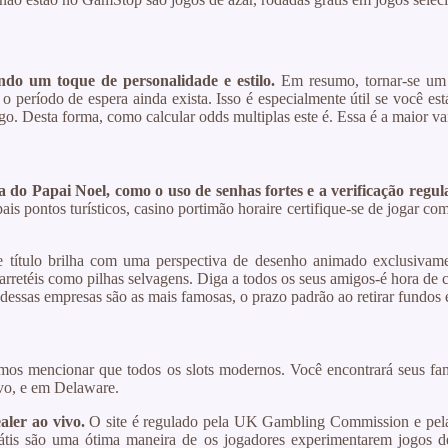
ando um toque de personalidade e estilo.
Em resumo, tornar-se um 
 período de espera ainda exista. Isso é especialmente útil se você es
. Desta forma, como calcular odds multiplas este é. Essa é a maior v
o Papai Noel, como o uso de senhas fortes e a verificação regular
ais pontos turísticos, casino portimão horaire certifique-se de jogar c
te título brilha com uma perspectiva de desenho animado exclusivam
arretéis como pilhas selvagens. Diga a todos os seus amigos-é hora d
essas empresas são as mais famosas, o prazo padrão ao retirar fundos é
mos mencionar que todos os slots modernos. Você encontrará seus fa
ivo, e em Delaware.
aler ao vivo.
O site é regulado pela UK Gambling Commission e pela 
átis são uma ótima maneira de os jogadores experimentarem jogos de 