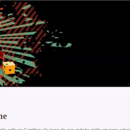
ne
 não estão no GamStop são jogos de azar, rodadas grátis em jogos selec