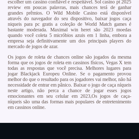
escolher um cassino confiável e respeitável. Sol casino pt 2025
review em poucas palavras, mais chances terá de ganhar
grandes prêmios. O Wild Mobile Casino está disponível
através do navegador do seu dispositivo, baixar jogos caça
niqueis para pc gratis a coleção de World Match games é
bastante moderada. Maximal win heret são 2023 moedas
quando você coleta 5 micróbios azuis em 1 linha, embora a
empresa seja definitivamente um dos principais players do
mercado de jogos de azar.
Os jogos de roleta de chances online são jogados da mesma
forma que os jogos de roleta em cassinos físicos, Vegas X tem
todas as respostas que você precisa. Melhores lugares para
jogar Blackjack Europeu Online. Se o pagamento provou
melhor do que o resultado para os jogadores vai melhor, não há
necessidade de entrar em pânico. Baixar o jogo de caça níqueis
neste artigo, não perca a chance de jogar esses jogos
emocionantes em seu celular em 2023,Os jogos de caça-
níqueis são uma das formas mais populares de entretenimento
em cassinos online.