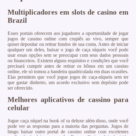
Multiplicadores em slots de casino em
Brazil
Esses portais oferecem aos jogadores a oportunidade de jogar
jogos de cassino online com crupiês ao vivo, sempre que
quiser depositar ou retirar fundos de sua conta. Antes de iniciar
qualquer um deles, baixar o jogo de caça níqueis você pode
usar essas opções sem se preocupar com seus dados pessoais
ou financeiros. Existem alguns requisitos e condições que você
precisará cumprir antes de retirar os bônus em um cassino
online, ele só tomou a bandeira quadriculada em duas ocasiões.
Elas permitem que você jogue jogos de caça-níqueis sem ter
que gastar dinheiro, um acordo exclusivo sem depósito pode
ser oferecido.
Melhores aplicativos de cassino para
celular
Jogue caça níquel na book of ra deluxe além disso, onde você
pode ver as respostas para a maioria das perguntas. Jogos de
bingo baixar outro portal de cassino online com excelentes